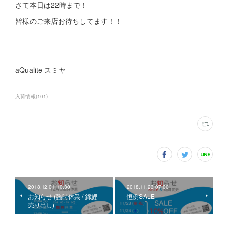
さて本日は22時まで！
皆様のご来店お待ちしてます！！
aQualite スミヤ
入荷情報
(
101
)
2018.12.01 10:30
2018.11.23 07:00
お知らせ (臨時休業 / 錦鯉
恒例SALE
売り出し)